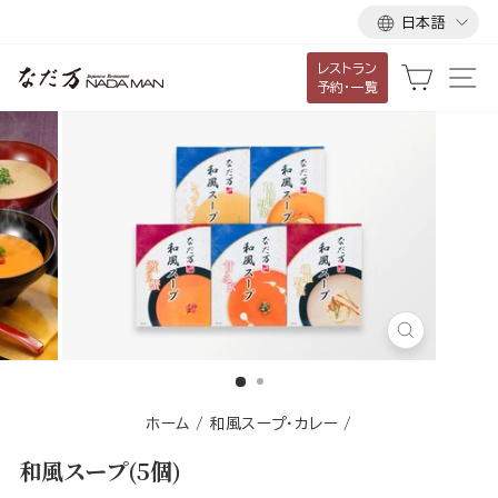
言
ス
日本語
語
キ
レストラン
ッ
カート
サ
予約・一覧
プ
し
て
コ
ン
テ
ン
ツ
に
閉
移
じ
る
動
す
ホーム
/
和風スープ・カレー
/
る
和風スープ(5個)