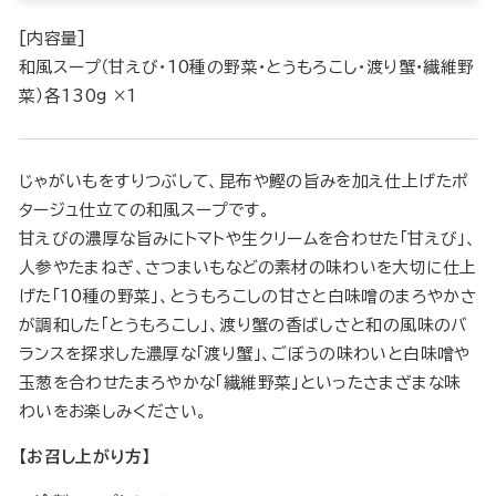
[内容量]
和風スープ（甘えび・10種の野菜・とうもろこし・渡り蟹・繊維野
菜）各130g ×1
じゃがいもをすりつぶして、昆布や鰹の旨みを加え仕上げたポ
タージュ仕立ての和風スープです。
甘えびの濃厚な旨みにトマトや生クリームを合わせた「甘えび」、
人参やたまねぎ、さつまいもなどの素材の味わいを大切に仕上
げた「10種の野菜」、とうもろこしの甘さと白味噌のまろやかさ
が調和した「とうもろこし」、渡り蟹の香ばしさと和の風味のバ
ランスを探求した濃厚な「渡り蟹」、ごぼうの味わいと白味噌や
玉葱を合わせたまろやかな「繊維野菜」といったさまざまな味
わいをお楽しみください。
【お召し上がり方】