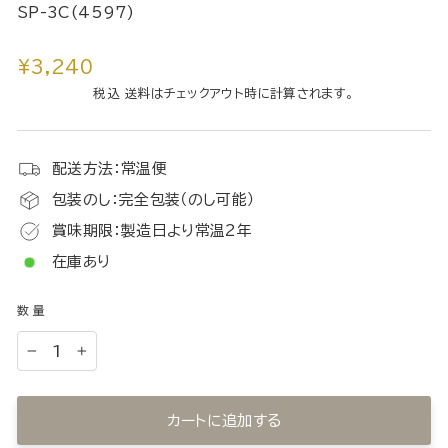
SP-3C(4597)
通
¥3,240
常
税込 送料はチェックアウト時に計算されます。
価
格
配送方法：常温便
包装のし：完全包装（のし可能）
賞味期限：製造日より常温2年
在庫あり
数量
−
+
カートに追加する