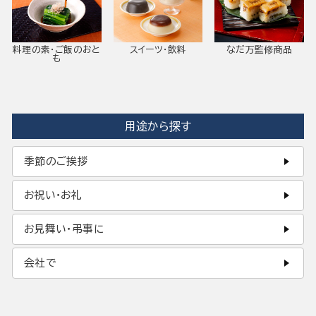
料理の素・ご飯のおと
スイーツ・飲料
なだ万監修商品
も
用途から探す
季節のご挨拶
お祝い・お礼
お見舞い・弔事に
会社で