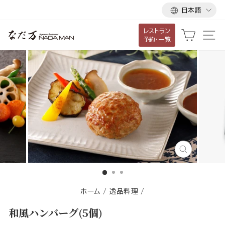
言
ス
日本語
語
キ
レストラン
ッ
カート
サ
予約・一覧
プ
し
て
コ
ン
テ
ン
ツ
に
閉
移
じ
る
動
す
ホーム
/
逸品料理
/
る
和風ハンバーグ(5個)