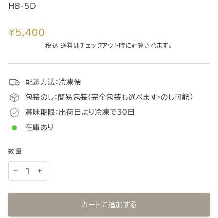
HB-5D
通
¥5,400
常
税込 送料はチェックアウト時に計算されます。
価
格
配送方法：冷凍便
包装のし：簡易包装（完全包装も選べます・のし可能）
賞味期限：出荷日より冷凍で30日
在庫あり
数量
−
+
カートに追加する