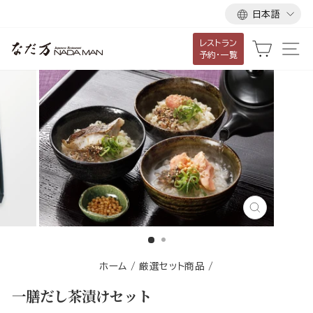
言
ス
日本語
語
キ
レストラン
ッ
カート
サ
予約・一覧
プ
し
て
コ
ン
テ
ン
ツ
に
閉
移
じ
る
動
す
ホーム
/
厳選セット商品
/
る
一膳だし茶漬けセット