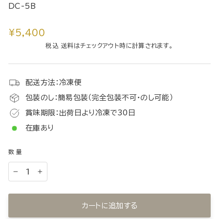
DC-5B
通
¥5,400
常
税込 送料はチェックアウト時に計算されます。
価
格
配送方法：冷凍便
包装のし：簡易包装（完全包装不可・のし可能）
賞味期限：出荷日より冷凍で30日
在庫あり
数量
−
+
カートに追加する