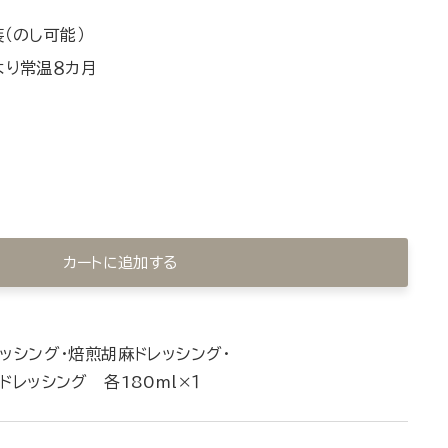
（のし可能）
より常温８カ月
カートに追加する
ッシング・焙煎胡麻ドレッシング・
ドレッシング 各180ml×１