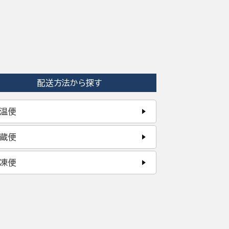
配送方法から探す
温便
蔵便
凍便