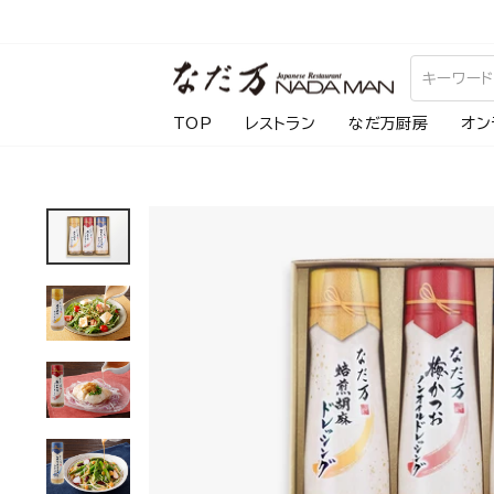
ス
キ
ッ
プ
TOP
レストラン
なだ万厨房
オン
し
て
コ
ン
テ
ン
ツ
に
移
動
す
る