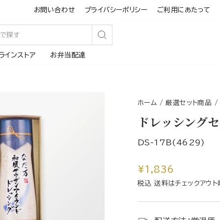
お問い合わせ
プライバシーポリシー
ご利用にあたって
検
ラインストア
お弁当配達
索
す
る
ホーム
/
厳選セット商品
/
ドレッシングセッ
DS-17B(4629)
通
¥1,836
常
税込 送料はチェックアウト
価
格