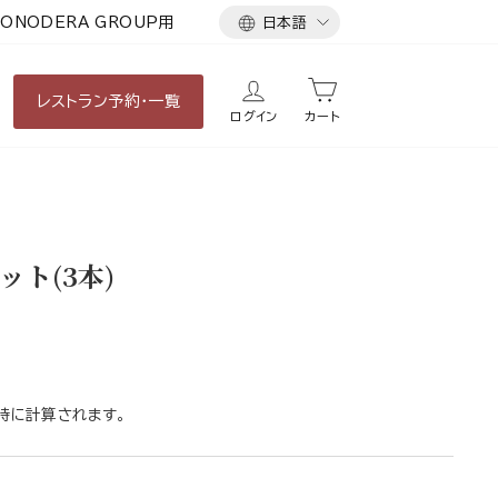
言
ONODERA GROUP用
日本語
語
レストラン
予約・一覧
ログイン
カート
ト(3本)
時に計算されます。