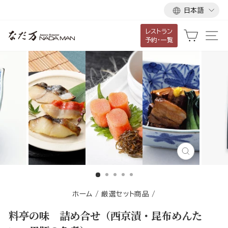
言
ス
日本語
語
キ
レストラン
ッ
カート
サ
予約・一覧
プ
し
て
コ
ン
テ
ン
ツ
に
閉
移
じ
る
動
す
ホーム
/
厳選セット商品
/
る
料亭の味 詰め合せ（西京漬・昆布めんた