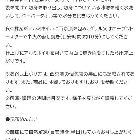
袋を開けて切身を取り出し、切身についている味噌を軽く水洗
いして、ペーパータオル等で水分を拭き取ってください。
良く揉んだアルミホイルに西京漬を包み、グリル又はオーブント
ースターで中火の蒸し焼き(目安時間:約10分)にしてくださ
い。
仕上げにアルミホイルを開いて両面に焼き色をつけたら出来上
がりです。
※お召し上がり方は、西京漬の個包装の裏面にも記載されてお
ります。また、商品に同梱しております「しおり」を参照くださ
い。
※解凍・調理の時間は目安です。様子を見ながら調整してくだ
さい。
●昆布めんたい
冷蔵庫にて自然解凍(目安時間:半日)してからお召し上がりく