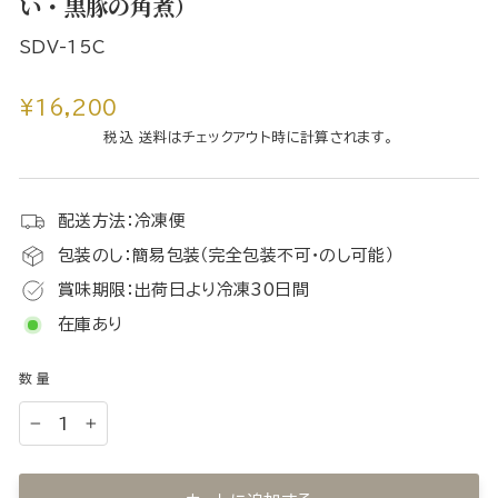
い・黒豚の角煮）
SDV-15C
通
¥16,200
常
税込 送料はチェックアウト時に計算されます。
価
格
配送方法：冷凍便
包装のし：簡易包装（完全包装不可・のし可能）
賞味期限：出荷日より冷凍30日間
在庫あり
数量
−
+