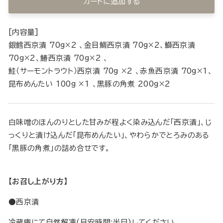
カートに追加する
[内容量]
銀鱈西京漬 70g×2 、金目鯛西京漬 70g×2、鰤西京漬
70g×2、鰆西京漬 70g×2 、
鮭（サーモントラウト）西京漬 70g ×2 、赤魚西京漬 70g×1、
昆布めんたい 100g ×1 、黒豚の角煮 200g×2
白味噌のほんのりとした甘みが程よく染み込んだ「西京漬」、じ
っくりと漬け込んだ「昆布めんたい」、やわらかでとろみのある
「黒豚の角煮」の詰め合せです。
【お召し上がり方】
●西京漬
冷蔵庫にて自然解凍(目安時間:半日)してください。