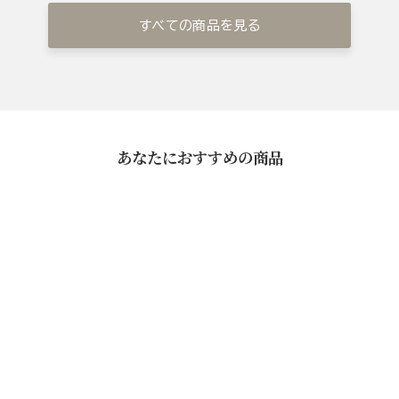
すべての商品を見る
あなたにおすすめの商品
料亭の味 詰め合せ（西京漬・
昆布めんたい・黒豚の角煮）
¥16,200