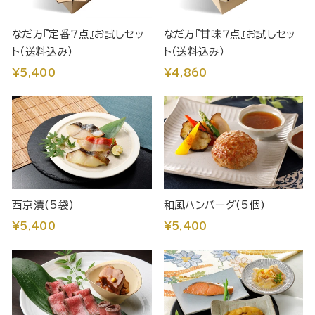
なだ万『定番7点』お試しセッ
なだ万『甘味7点』お試しセッ
ト（送料込み）
ト（送料込み）
¥5,400
¥4,860
西京漬(5袋)
和風ハンバーグ(5個)
¥5,400
¥5,400