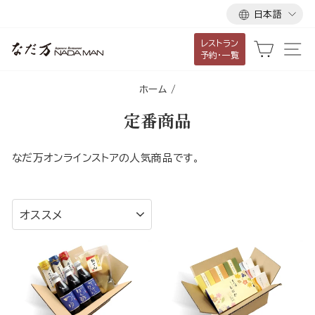
言
ス
日本語
語
キ
レストラン
ッ
カート
サ
予約・一覧
プ
し
ホーム
/
て
定番商品
コ
ン
テ
なだ万オンラインストアの人気商品です。
ン
ツ
並
に
べ
移
替
動
え
す
る