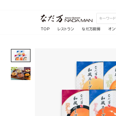
ス
キ
ッ
プ
TOP
レストラン
なだ万厨房
オン
し
て
コ
ン
テ
ン
ツ
に
移
動
す
る