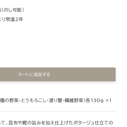
（のし可能）
より常温2年
カートに追加する
種の野菜・とうもろこし・渡り蟹・繊維野菜）各130g ×1
して、昆布や鰹の旨みを加え仕上げたポタージュ仕立ての