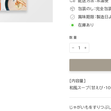
配送方法：常温便
包装のし：完全包装
賞味期限：製造日
在庫あり
数量
−
+
[内容量]
和風スープ（甘えび・10
じゃがいもをすりつぶ