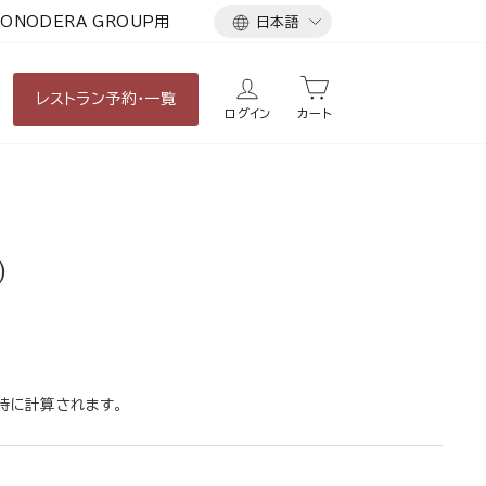
言
ONODERA GROUP用
日本語
語
レストラン
予約・一覧
ログイン
カート
)
時に計算されます。