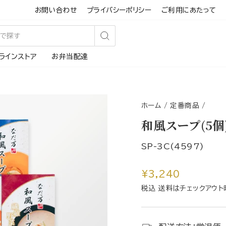
お問い合わせ
プライバシーポリシー
ご利用にあたって
検
ラインストア
お弁当配達
索
す
る
ホーム
/
定番商品
/
和風スープ(5個
SP-3C(4597)
通
¥3,240
常
税込 送料はチェックアウト
価
格