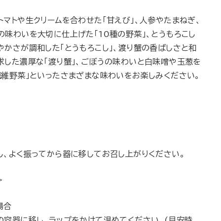
マトや生クリームを合わせた「甘えび」、人参やたまねぎ、
味わいを大切に仕上げた「10種の野菜」、とうもろこし
やかさが調和した「とうもろこし」、渡り蟹の香ばしさと和
求した濃厚な「渡り蟹」、ごぼうの味わいと白味噌や玉葱を
繊維野菜」といったさまざまな味わいをお楽しみください。
し、よく振ってから器に移してお召し上がりください。
＞
場合
の容器に移し、ラップをかけて温めてください。(目安時