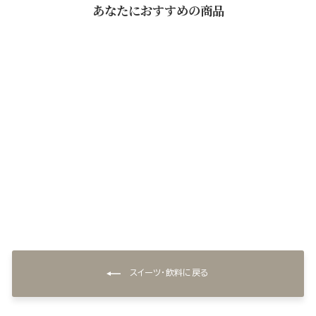
あなたにおすすめの商品
なだ万 ほうじ茶(24本入)
【ケース販売・送料込】
¥4,603
スイーツ・飲料に戻る