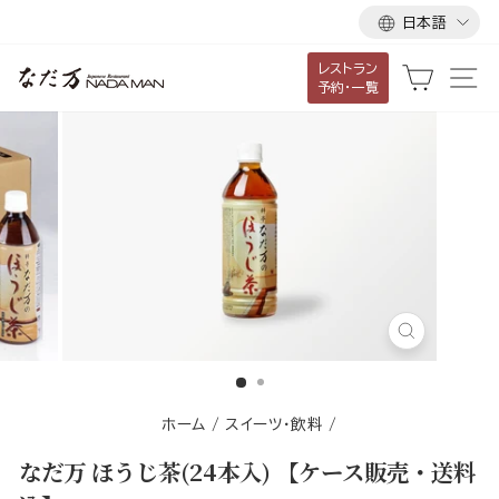
言
ス
日本語
語
キ
レストラン
ッ
カート
サ
予約・一覧
プ
し
て
コ
ン
テ
ン
ツ
に
閉
移
じ
る
動
す
ホーム
/
スイーツ・飲料
/
る
なだ万 ほうじ茶(24本入) 【ケース販売・送料