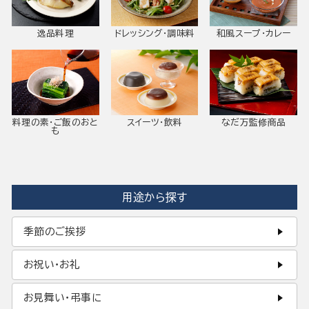
逸品料理
ドレッシング・調味料
和風スープ・カレー
料理の素・ご飯のおと
スイーツ・飲料
なだ万監修商品
も
用途から探す
季節のご挨拶
お祝い・お礼
お見舞い・弔事に