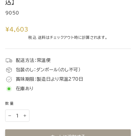
込】
9050
通
¥4,603
常
税込 送料はチェックアウト時に計算されます。
価
格
配送方法：常温便
包装のし：ダンボール（のし不可）
賞味期限：製造日より常温270日
在庫あり
数量
−
+