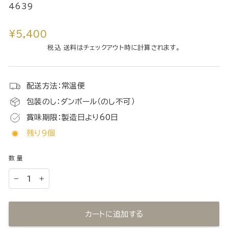
4639
通
¥5,400
常
税込 送料はチェックアウト時に計算されます。
価
格
配送方法：常温便
包装のし：ダンボール（のし不可）
賞味期限：製造日より60日
残り9個
数量
−
+
カートに追加する