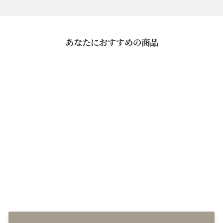
あなたにおすすめの商品
なだ万『定番7点』お試しセッ
ト（送料込み）
¥5,400