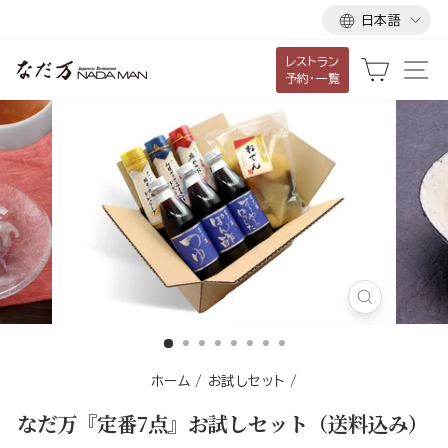
言
ス
日本語
語
キ
レストラン
ッ
カート
サ
予約・一覧
プ
し
て
コ
ン
テ
ン
ツ
に
閉
移
じ
る
動
す
ホーム
/
お試しセット
/
る
なだ万『定番7点』お試しセット（送料込み）