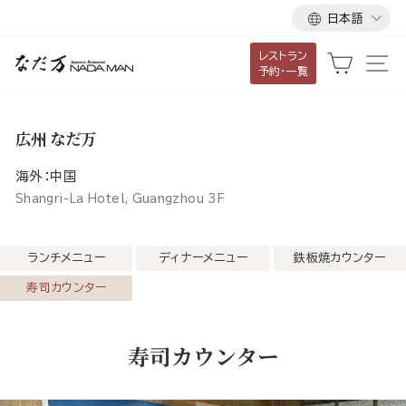
言
ス
日本語
語
キ
レストラン
ッ
カート
サ
予約・一覧
プ
し
て
広州 なだ万
コ
ン
海外：中国
テ
Shangri-La Hotel, Guangzhou 3F
ン
ツ
ランチメニュー
ディナーメニュー
鉄板焼カウンター
に
寿司カウンター
移
動
す
寿司カウンター
る