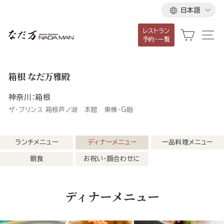
言
ス
日本語
語
キ
レストラン
ッ
カート
サ
予約・一覧
プ
し
て
箱根 なだ万雅殿
コ
ン
神奈川：箱根
テ
ザ・プリンス 箱根芦ノ湖 本館 東棟・G階
ン
ツ
ランチメニュー
ディナーメニュー
一品料理メニュー
に
朝食
お祝い・顔合わせに
移
動
す
ディナーメニュー
る