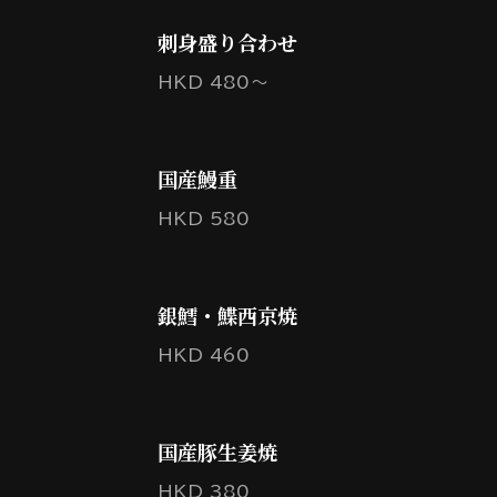
刺身盛り合わせ
HKD 480～
国産鰻重
HKD 580
銀鱈・鰈西京焼
HKD 460
国産豚生姜焼
HKD 380