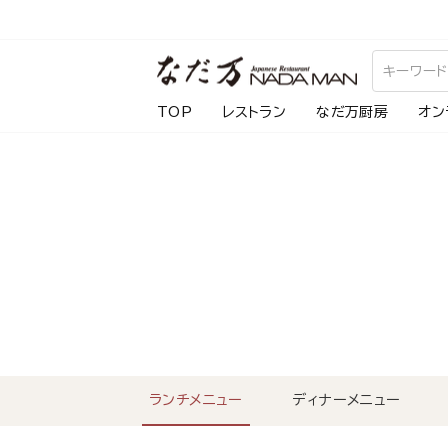
ス
キ
ッ
プ
TOP
レストラン
なだ万厨房
オン
し
て
コ
ン
テ
ン
ツ
に
移
動
ランチメニュー
ディナーメニュー
す
る