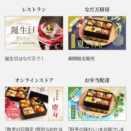
レストラン
なだ万厨房
誕生日はなだ万で！
期間限定販売
オンラインストア
お弁当配達
「敬老の日限定」特別なお弁当
「料亭の味わい」をお届けしま