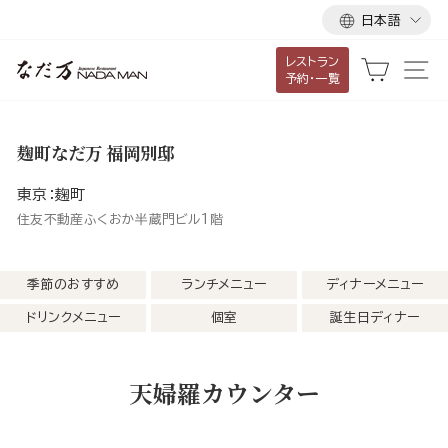
言
ス
日本語
語
キ
レストラン
ッ
カート
サ
予約・一覧
プ
し
て
麹町なだ万 福岡別邸
コ
ン
東京：麹町
テ
住友不動産ふくおか半蔵門ビル1階
ン
ツ
季節のおすすめ
ランチメニュー
ディナーメニュー
に
ドリンクメニュー
個室
誕生日ディナー
移
動
す
天婦羅カウンター
る