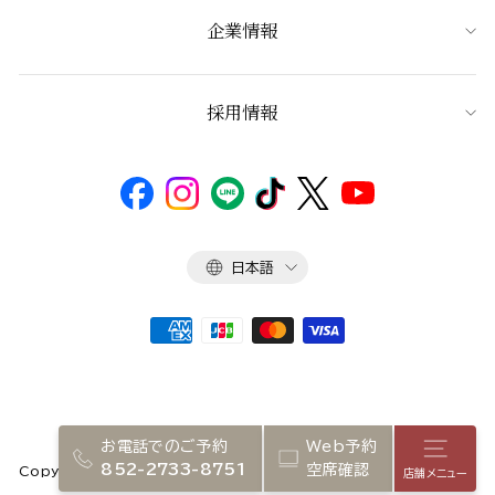
企業情報
採用情報
言
日本語
語
お電話でのご予約
Web予約
店舗メ
852-2733-8751
空席確認
Copyright 2026 NADAMAN inc.
店舗メニュー