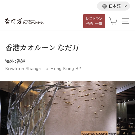
言
ス
日本語
語
キ
レストラン
ッ
カート
サ
予約・一覧
プ
し
て
香港カオルーン なだ万
コ
ン
海外：香港
テ
Kowloon Shangri-La, Hong Kong B2
ン
ツ
に
移
動
す
る