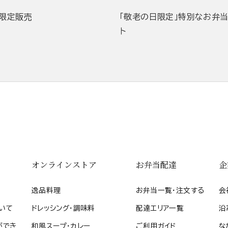
限定販売
「敬老の日限定」特別なお弁
ト
オンラインストア
お弁当配達
企
逸品料理
お弁当一覧・注文する
会
いて
ドレッシング・調味料
配達エリア一覧
沿
ができ
和風スープ・カレー
ご利用ガイド
な