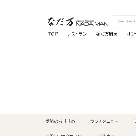
ス
キ
ッ
プ
TOP
レストラン
なだ万厨房
オン
し
て
コ
ン
テ
ン
ツ
に
移
動
季節のおすすめ
ランチメニュー
す
る