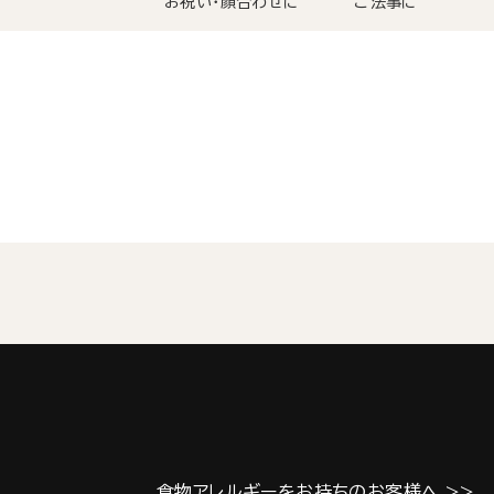
お祝い・顔合わせに
ご法事に
食物アレルギーをお持ちのお客様へ >>