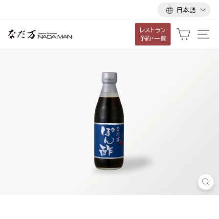
言
ス
日本語
語
キ
レストラン
ッ
カート
サ
予約・一覧
プ
し
て
コ
ン
テ
ン
ツ
に
移
動
す
閉
る
じ
る