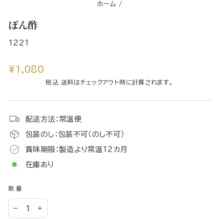
ホーム
/
ぽん酢
1221
通
¥1,080
常
税込 送料はチェックアウト時に計算されます。
価
格
配送方法：常温便
包装のし：包装不可（のし不可）
賞味期限：製造より常温12カ月
在庫あり
数量
−
+