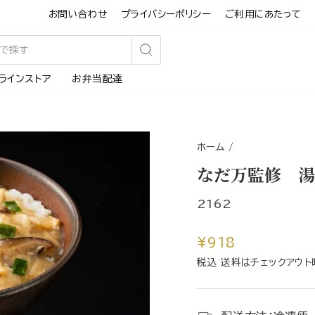
お問い合わせ
プライバシーポリシー
ご利用にあたって
検
ラインストア
お弁当配達
索
す
る
ホーム
/
なだ万監修 湯
2162
通
¥918
常
税込 送料はチェックアウト
価
格