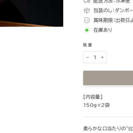
配送方法：冷凍便
包装のし：ダンボー
賞味期限：出荷日
在庫あり
数量
−
+
[内容量]
150ｇ×2袋
柔らかな口当たりの"