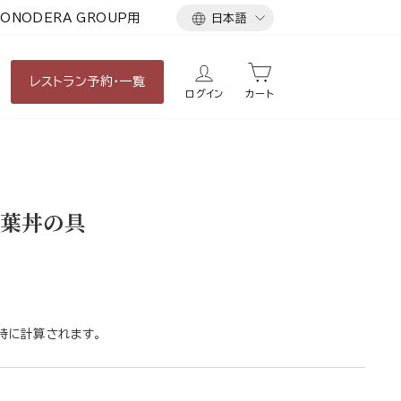
言
ONODERA GROUP用
日本語
語
レストラン
予約・一覧
ログイン
カート
葉丼の具
時に計算されます。