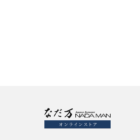
なだ万監修 湯葉丼の具
¥918