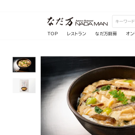
ス
キ
ッ
プ
TOP
レストラン
なだ万厨房
オン
し
て
コ
ン
テ
ン
ツ
に
移
動
す
る