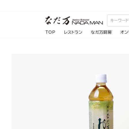
ス
キ
ッ
プ
TOP
レストラン
なだ万厨房
オン
し
て
コ
ン
テ
ン
ツ
に
移
動
す
る