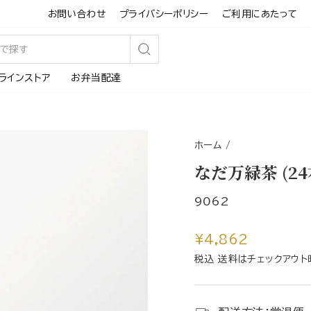
お問い合わせ
プライバシーポリシー
ご利用にあたって
検
ラインストア
お弁当配達
索
す
る
ホーム
/
なだ万緑茶 (2
9062
通
¥4,862
常
税込 送料はチェックアウト
価
格