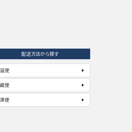
配送方法から探す
温便
蔵便
凍便