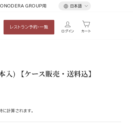
言
ONODERA GROUP用
日本語
語
レストラン
予約・一覧
ログイン
カート
4本入) 【ケース販売・送料込】
時に計算されます。