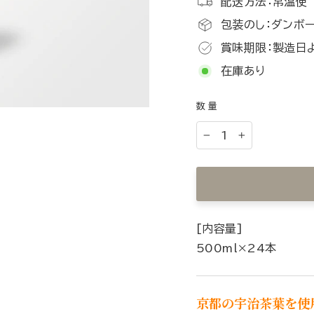
配送方法：常温便
包装のし：ダンボー
賞味期限：製造日
在庫あり
数量
−
+
[内容量]
500ml×24本
京都の宇治茶葉を使