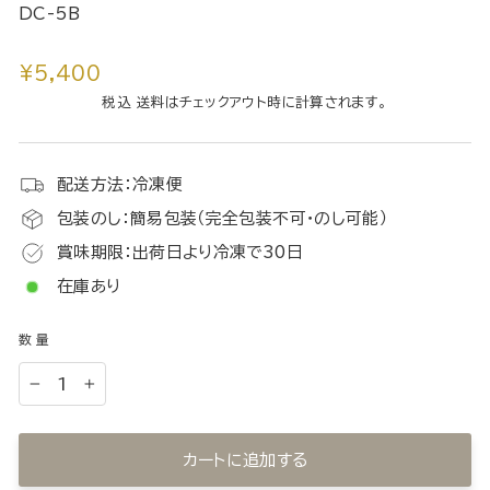
DC-5B
通
¥5,400
常
税込 送料はチェックアウト時に計算されます。
価
格
配送方法：冷凍便
包装のし：簡易包装（完全包装不可・のし可能）
賞味期限：出荷日より冷凍で30日
在庫あり
数量
−
+
カートに追加する