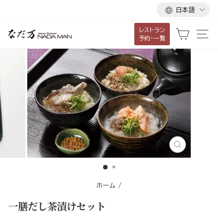
言
ス
日本語
語
キ
レストラン
ッ
カート
サ
予約・一覧
プ
し
て
コ
ン
テ
ン
ツ
に
閉
移
じ
る
動
す
ホーム
/
る
一膳だし茶漬けセット