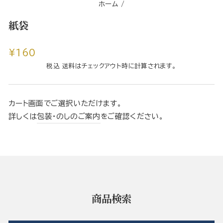
ホーム
/
紙袋
通
¥160
常
税込 送料はチェックアウト時に計算されます。
価
格
カート画面でご選択いただけます。
詳しくは
包装・のしのご案内
をご確認ください。
商品検索