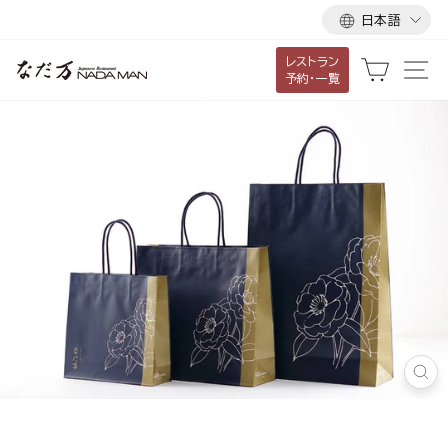
言
ス
日本語
語
キ
レストラン
ッ
カート
サ
予約・一覧
プ
し
て
コ
ン
テ
ン
ツ
に
移
動
す
閉
る
じ
る