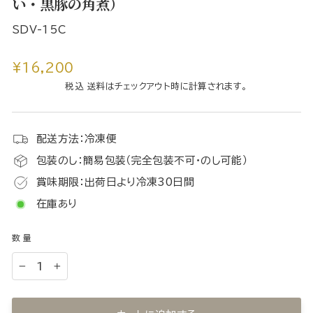
い・黒豚の角煮）
SDV-15C
通
¥16,200
常
税込 送料はチェックアウト時に計算されます。
価
格
配送方法：冷凍便
包装のし：簡易包装（完全包装不可・のし可能）
賞味期限：出荷日より冷凍30日間
在庫あり
数量
−
+