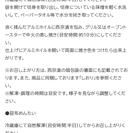
袋を開けて切身を取り出し、切身についている味噌を軽く水洗
いして、ペーパータオル等で水分を拭き取ってください。
良く揉んだアルミホイルに西京漬を包み、グリル又はオーブント
ースターで中火の蒸し焼き(目安時間:約10分)にしてくださ
い。
仕上げにアルミホイルを開いて両面に焼き色をつけたら出来上
がりです。
※お召し上がり方は、西京漬の個包装の裏面にも記載されてお
ります。また、商品に同梱しております「しおり」を参照くださ
い。
※解凍・調理の時間は目安です。様子を見ながら調整してくだ
さい。
●昆布めんたい
冷蔵庫にて自然解凍(目安時間:半日)してからお召し上がりく