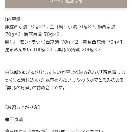
カートに追加する
[内容量]
銀鱈西京漬 70g×2 、金目鯛西京漬 70g×2、鰤西京漬
70g×2、鰆西京漬 70g×2 、
鮭（サーモントラウト）西京漬 70g ×2 、赤魚西京漬 70g×1、
昆布めんたい 100g ×1 、黒豚の角煮 200g×2
白味噌のほんのりとした甘みが程よく染み込んだ「西京漬」、じ
っくりと漬け込んだ「昆布めんたい」、やわらかでとろみのある
「黒豚の角煮」の詰め合せです。
【お召し上がり方】
●西京漬
冷蔵庫にて自然解凍(目安時間:半日)してください。