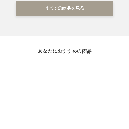
すべての商品を見る
あなたにおすすめの商品
料亭の味 詰め合せ（西京漬・
昆布めんたい・黒豚の角煮）
¥16,200