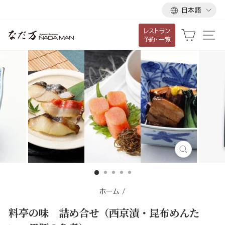
言
ス
日本語
語
キ
レストラン
ッ
カート
サ
予約・一覧
プ
し
て
コ
ン
テ
ン
ツ
に
閉
移
じ
る
動
す
ホーム
/
る
料亭の味 詰め合せ（西京漬・昆布めんた