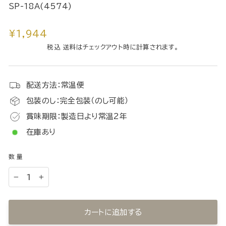
SP-18A(4574)
通
¥1,944
常
税込 送料はチェックアウト時に計算されます。
価
格
配送方法：常温便
包装のし：完全包装（のし可能）
賞味期限：製造日より常温2年
在庫あり
数量
−
+
カートに追加する