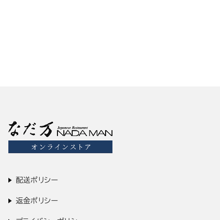
和風スープ(3個) 渡り蟹・か
ぼちゃ・繊維野菜
¥1,944
配送ポリシー
返金ポリシー