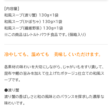
[内容量]
和風スープ(渡り蟹) 130g×1袋
和風スープ(かぼちゃ) 130g×1袋
和風スープ(繊維野菜) 130g×1袋
※この商品はレトルトパウチ食品です。(個箱入り)
冷やしても、温めても 美味しくいただけます。
各素材の味わいを大切にしながら、じゃがいもをすり潰して、
昆布や鰹の旨みを加えて仕上げたポタージュ仕立ての和風ス
ープです。
●渡り蟹
渡り蟹の香ばしさと和の風味とのバランスを探求した濃厚な
味わいです。