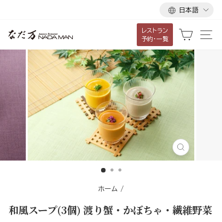
言
ス
日本語
語
キ
レストラン
ッ
カート
サ
予約・一覧
プ
し
て
コ
ン
テ
ン
ツ
に
閉
移
じ
る
動
す
ホーム
/
る
和風スープ(3個) 渡り蟹・かぼちゃ・繊維野菜