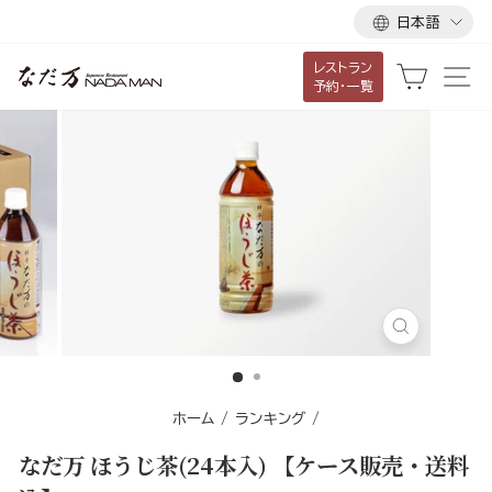
言
ス
日本語
語
キ
レストラン
ッ
カート
サ
予約・一覧
プ
し
て
コ
ン
テ
ン
ツ
に
閉
移
じ
る
動
す
ホーム
/
ランキング
/
る
なだ万 ほうじ茶(24本入) 【ケース販売・送料