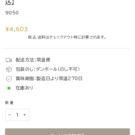
込】
9050
通
¥4,603
常
税込 送料はチェックアウト時に計算されます。
価
格
配送方法：常温便
包装のし：ダンボール（のし不可）
賞味期限：製造日より常温270日
在庫あり
数量
−
+