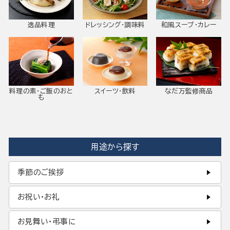
逸品料理
ドレッシング・調味料
和風スープ・カレー
料理の素・ご飯のおと
スイーツ・飲料
なだ万監修商品
も
用途から探す
季節のご挨拶
お祝い・お礼
お見舞い・弔事に