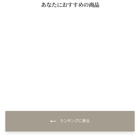
あなたにおすすめの商品
なだ万 ほうじ茶(24本入)
【ケース販売・送料込】
¥4,603
ランキングに戻る