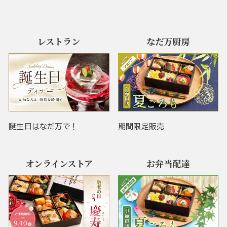
レストラン
なだ万厨房
誕生日はなだ万で！
期間限定販売
オンラインストア
お弁当配達