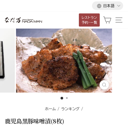
言
ス
日本語
語
キ
レストラン
ッ
カート
サ
予約・一覧
プ
し
て
コ
ン
テ
ン
ツ
に
閉
移
じ
る
動
す
ホーム
/
ランキング
/
る
鹿児島黒豚味噌漬(8枚)