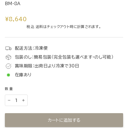
BM-8A
通
¥8,640
常
税込 送料はチェックアウト時に計算されます。
価
格
配送方法：冷凍便
包装のし：簡易包装（完全包装も選べます・のし可能）
賞味期限：出荷日より冷凍で30日
在庫あり
数量
−
+
カートに追加する