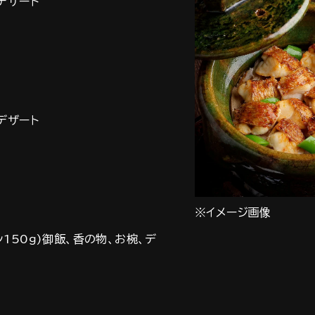
デザート
デザート
※イメージ画像
150ｇ)御飯、香の物、お椀、デ