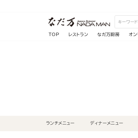
ス
キ
ッ
プ
TOP
レストラン
なだ万厨房
オン
し
て
コ
ン
テ
ン
ツ
に
移
動
ランチメニュー
ディナーメニュー
す
る