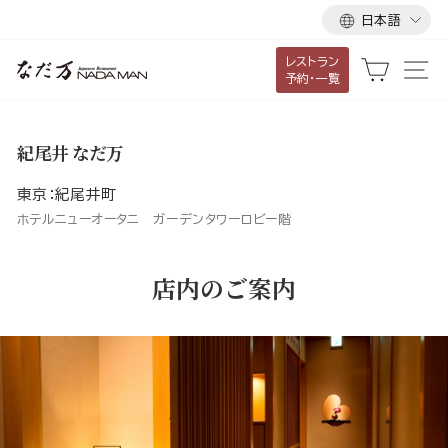
言
ス
日本語
語
キ
レストラン
ッ
カート
サ
予約・一覧
プ
し
て
紀尾井 なだ万
コ
ン
東京：紀尾井町
テ
ホテルニューオータニ ガーデンタワーロビー階
ン
ツ
店内のご案内
に
移
動
す
る