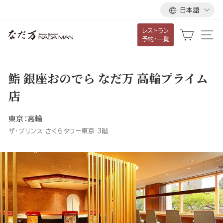
言
ス
日本語
語
キ
レストラン
ッ
カート
サ
予約・一覧
プ
し
て
鮨 銀座おのでら なだ万 高輪プライム
コ
店
ン
テ
東京：高輪
ン
ザ・プリンス さくらタワー東京 3階
ツ
に
移
動
す
る