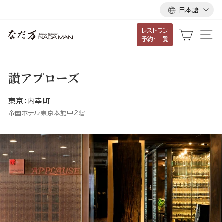
言
ス
日本語
語
キ
レストラン
ッ
カート
サ
予約・一覧
プ
し
て
讃アプローズ
コ
ン
東京：内幸町
テ
帝国ホテル東京本館中2階
ン
ツ
に
移
動
す
る