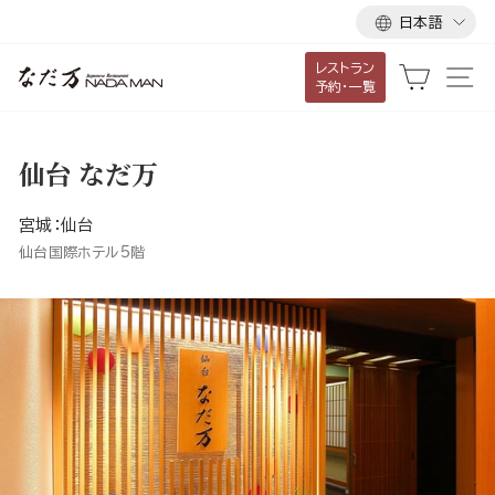
言
ス
日本語
語
キ
レストラン
ッ
カート
サ
予約・一覧
プ
し
て
仙台 なだ万
コ
ン
宮城：仙台
テ
仙台国際ホテル5階
ン
ツ
に
移
動
す
る