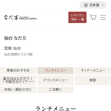
言
ス
日本語
語
キ
レストラン
ッ
カート
サ
予約・一覧
プ
し
て
仙台 なだ万
コ
ン
宮城：仙台
テ
仙台国際ホテル5階
ン
ツ
季節のおすすめ
ランチメニュー
ディナーメニュー
に
誕生日はなだ万で！
ドリンクメニュー
個室
移
～お誕生日ディナー～
動
お祝い・顔合わせに
ご法事に
す
る
ランチメニュー