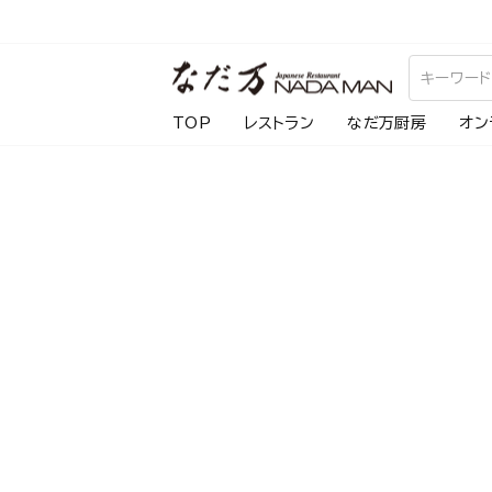
ス
キ
ッ
プ
TOP
レストラン
なだ万厨房
オン
し
て
コ
ン
テ
ン
ツ
に
移
動
す
る