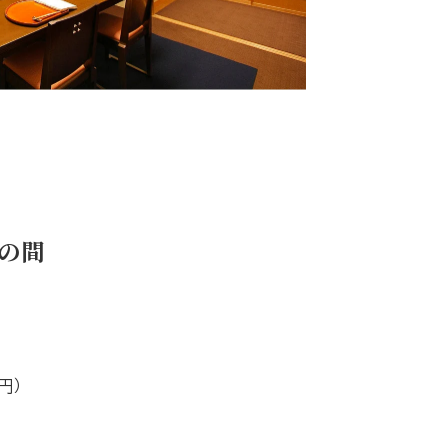
の間
円）