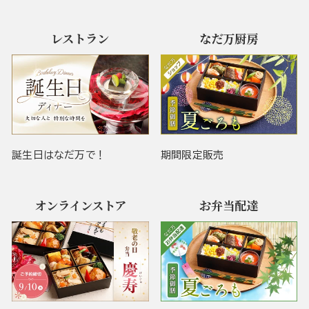
レストラン
なだ万厨房
誕生日はなだ万で！
期間限定販売
オンラインストア
お弁当配達