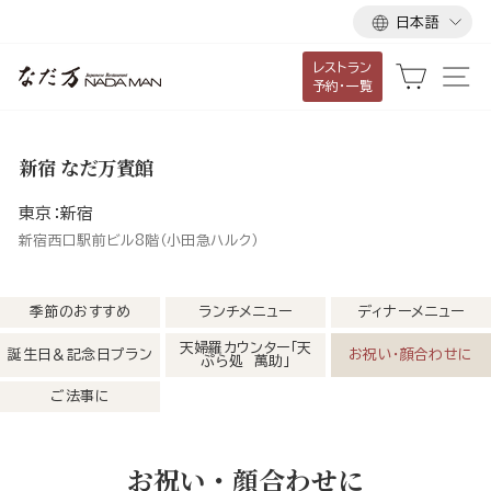
言
ス
日本語
語
キ
レストラン
ッ
カート
サ
予約・一覧
プ
し
て
新宿 なだ万賓館
コ
ン
東京：新宿
テ
新宿西口駅前ビル8階（小田急ハルク）
ン
ツ
季節のおすすめ
ランチメニュー
ディナーメニュー
に
天婦羅カウンター「天
誕生日＆記念日プラン
お祝い・顔合わせに
移
ぷら処 萬助」
動
ご法事に
す
る
お祝い・顔合わせに