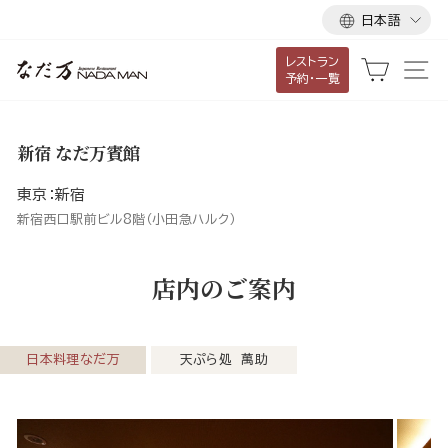
言
ス
日本語
語
キ
レストラン
ッ
カート
サ
予約・一覧
プ
し
て
新宿 なだ万賓館
コ
ン
東京：新宿
テ
新宿西口駅前ビル8階（小田急ハルク）
ン
ツ
店内のご案内
に
移
動
日本料理なだ万
天ぷら処 萬助
す
る