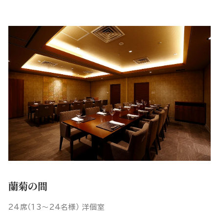
蘭菊の間
24席（13～24名様） 洋個室