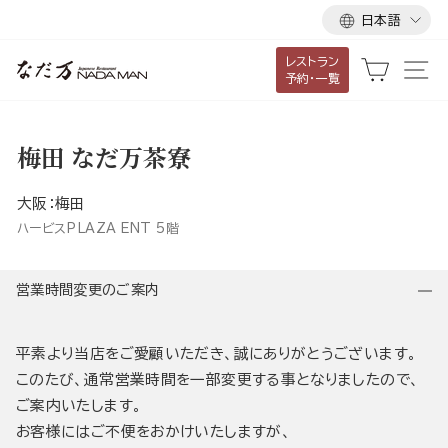
言
ス
日本語
語
キ
レストラン
ッ
カート
サ
予約・一覧
プ
し
て
梅田 なだ万茶寮
コ
ン
大阪：梅田
テ
ハービスPLAZA ENT 5階
ン
ツ
営業時間変更のご案内
に
移
動
平素より当店をご愛顧いただき、誠にありがとうございます。
す
このたび、通常営業時間を一部変更する事となりましたので、
る
ご案内いたします。
お客様にはご不便をおかけいたしますが、