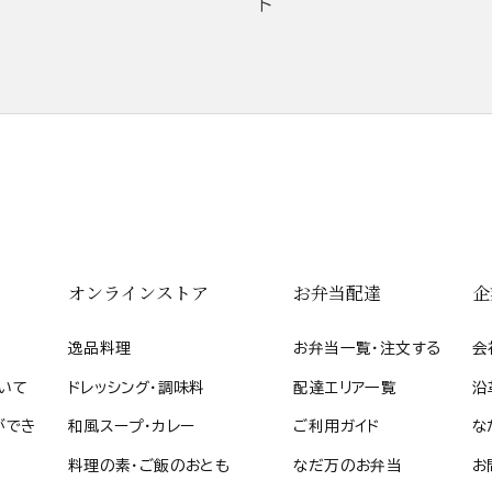
ト
オンラインストア
お弁当配達
企
逸品料理
お弁当一覧・注文する
会
いて
ドレッシング・調味料
配達エリア一覧
沿
ができ
和風スープ・カレー
ご利用ガイド
な
料理の素・ご飯のおとも
なだ万のお弁当
お