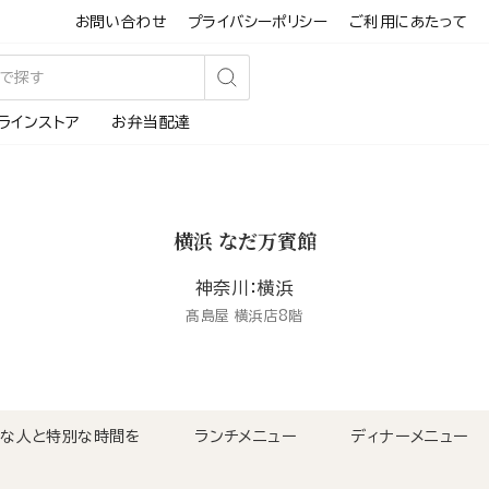
お問い合わせ
プライバシーポリシー
ご利用にあたって
検
ラインストア
お弁当配達
索
す
る
横浜 なだ万賓館
神奈川：横浜
髙島屋 横浜店8階
切な人と特別な時間を
ランチメニュー
ディナーメニュー