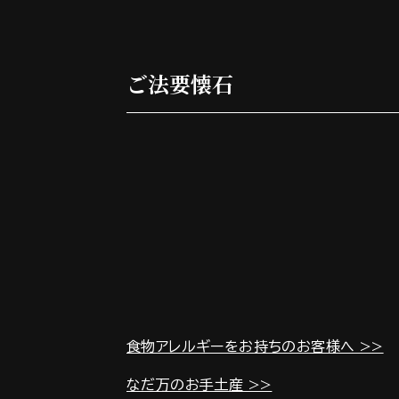
ご法要懐石
食物アレルギーをお持ちのお客様へ >>
なだ万のお手土産 >>