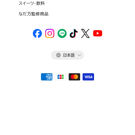
スイーツ・飲料
なだ万監修商品
言
日本語
語