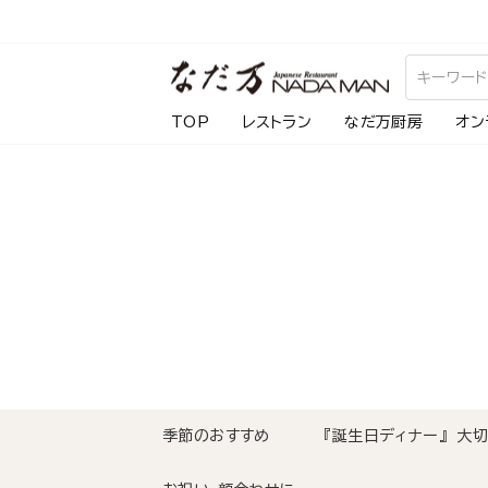
ス
キ
ッ
プ
TOP
レストラン
なだ万厨房
オン
し
て
コ
ン
テ
ン
ツ
に
移
動
季節のおすすめ
『誕生日ディナー』 大
す
る