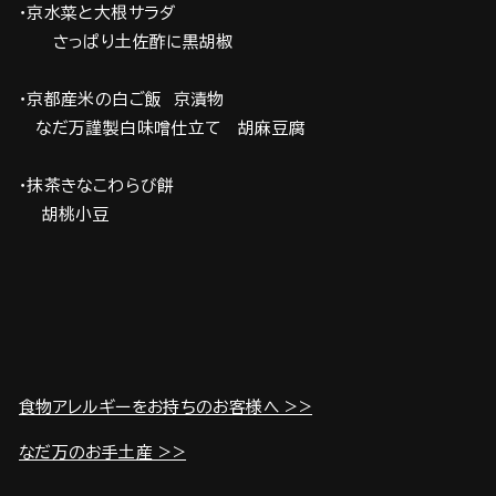
・京水菜と大根サラダ
さっぱり土佐酢に黒胡椒
・京都産米の白ご飯 京漬物
なだ万謹製白味噌仕立て 胡麻豆腐
・抹茶きなこわらび餅
胡桃小豆
食物アレルギーをお持ちのお客様へ >>
なだ万のお手土産 >>