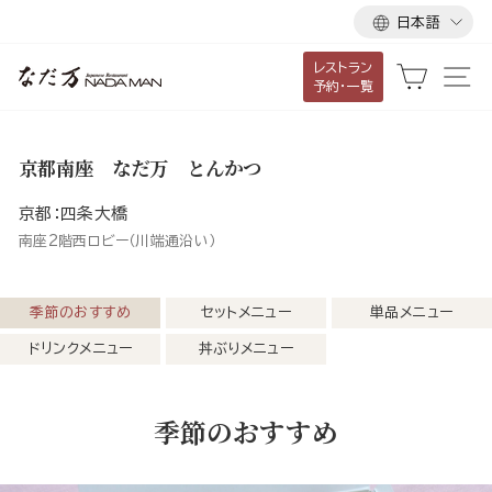
言
ス
日本語
語
キ
レストラン
ッ
カート
サ
予約・一覧
プ
し
て
京都南座 なだ万 とんかつ
コ
ン
京都：四条大橋
テ
南座2階西ロビー（川端通沿い）
ン
ツ
季節のおすすめ
セットメニュー
単品メニュー
に
ドリンクメニュー
丼ぶりメニュー
移
動
す
季節のおすすめ
る