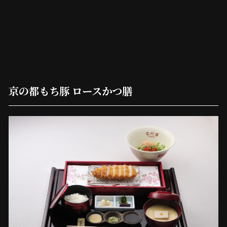
京の都もち豚 ロースかつ膳