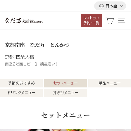
言
ス
日本語
語
キ
レストラン
ッ
カート
サ
予約・一覧
プ
し
て
京都南座 なだ万 とんかつ
コ
ン
京都：四条大橋
テ
南座2階西ロビー（川端通沿い）
ン
ツ
季節のおすすめ
セットメニュー
単品メニュー
に
ドリンクメニュー
丼ぶりメニュー
移
動
す
セットメニュー
る