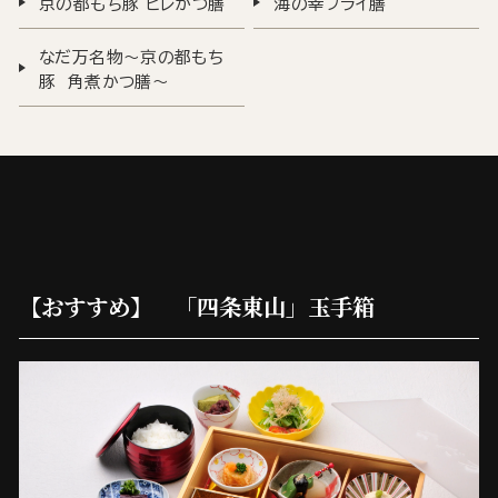
京の都もち豚 ヒレかつ膳
海の幸フライ膳
なだ万名物～京の都もち
豚 角煮かつ膳～
【おすすめ】 「四条東山」玉手箱