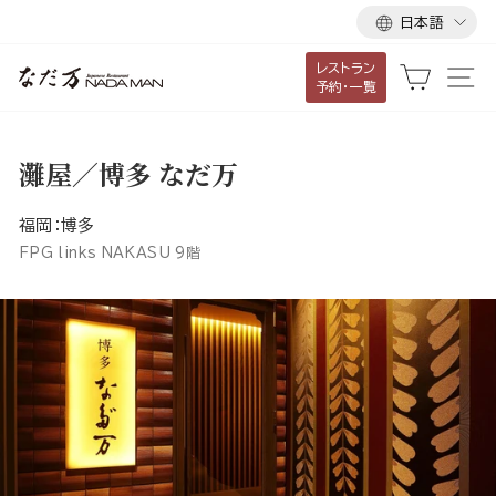
言
ス
日本語
語
キ
レストラン
ッ
カート
サ
予約・一覧
プ
し
て
灘屋／博多 なだ万
コ
ン
福岡：博多
テ
FPG links NAKASU 9階
ン
ツ
に
移
動
す
る