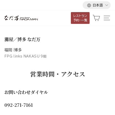
言
ス
日本語
語
キ
レストラン
ッ
カート
サ
予約・一覧
プ
し
て
灘屋／博多 なだ万
コ
ン
福岡：博多
テ
FPG links NAKASU 9階
ン
ツ
営業時間・アクセス
に
移
動
お問い合わせダイヤル
す
る
092-271-7161