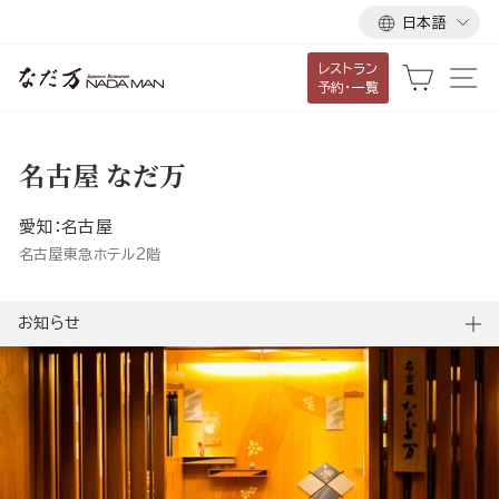
言
ス
日本語
語
キ
レストラン
ッ
カート
サ
予約・一覧
プ
し
て
名古屋 なだ万
コ
ン
愛知：名古屋
テ
名古屋東急ホテル2階
ン
ツ
お知らせ
に
移
動
す
る