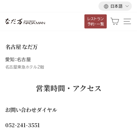
言
ス
日本語
語
キ
レストラン
ッ
カート
サ
予約・一覧
プ
し
て
名古屋 なだ万
コ
ン
愛知：名古屋
テ
名古屋東急ホテル2階
ン
ツ
営業時間・アクセス
に
移
動
お問い合わせダイヤル
す
る
052-241-3551