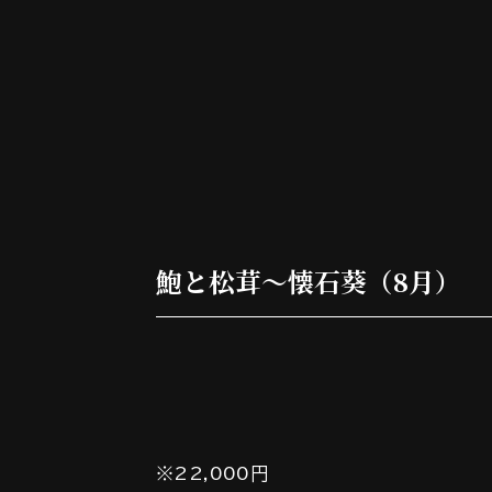
鮑と松茸～懐石葵（8月）
※22,000円