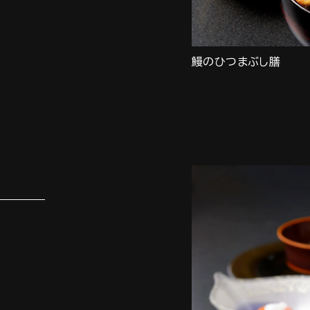
鰻のひつまぶし膳