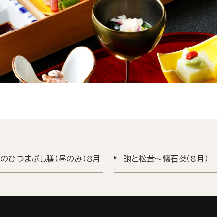
のひつまぶし膳（昼のみ）8月
鮑と松茸～懐石葵（8月）