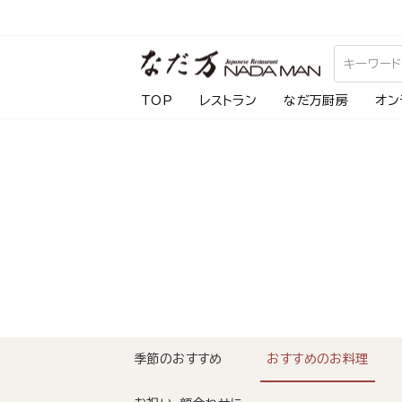
ス
キ
ッ
プ
TOP
レストラン
なだ万厨房
オン
し
て
コ
ン
テ
ン
ツ
に
移
動
季節のおすすめ
おすすめのお料理
す
る