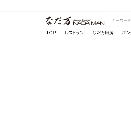
ス
キ
ッ
プ
TOP
レストラン
なだ万厨房
オン
し
て
コ
ン
テ
ン
ツ
に
移
動
す
る