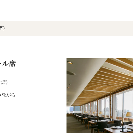
室)
ール席
煙)
めながら