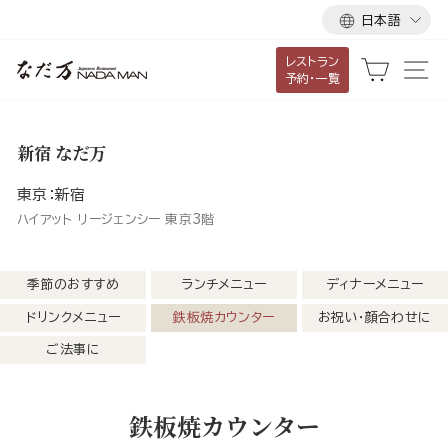
言
ス
日本語
語
キ
レストラン
ッ
カート
サ
予約・一覧
プ
し
て
新宿 なだ万
コ
ン
東京：新宿
テ
ハイアット リージェンシー 東京3階
ン
ツ
季節のおすすめ
ランチメニュー
ディナーメニュー
に
ドリンクメニュー
鉄板焼カウンター
お祝い・顔合わせに
移
動
ご法事に
す
る
鉄板焼カウンター