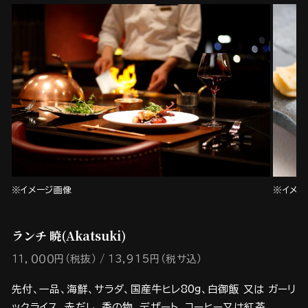
※イメージ画像
※イメー
ランチ 暁(Akatsuki)
１１，０００円（税抜）
１3,915円（税サ込）
先付、一品、海鮮、サラダ、国産牛ヒレ80g、白御飯 又は ガーリ
ックライス、赤だし、香の物、デザート、コーヒー又は紅茶