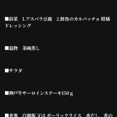
■前菜 1.アスパラ豆腐 2.鮮魚のカルパッチョ 柑橘
ドレッシング
■温物 茶碗蒸し
■サラダ
■神戸牛サーロインステーキ150ｇ
■食事 白御飯 又は ガーリックライス 赤だし 香の