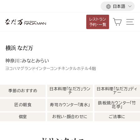
言
ス
日本語
語
キ
レストラン
ッ
カート
サ
予約・一覧
プ
し
て
横浜 なだ万
コ
ン
神奈川：みなとみらい
テ
ヨコハマグランドインターコンチネンタルホテル4階
ン
ツ
日本料理「なだ万」ラン
日本料理「なだ万」ディ
季節のおすすめ
チ
ナー
に
移
鉄板焼カウンター「竹
匠の朝食
寿司カウンター「清水」
花亭」
動
個室
お祝い・顔合わせに
ご法事に
す
る