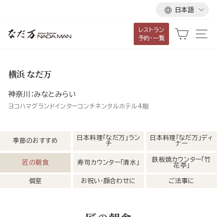
言
ス
日本語
語
キ
レストラン
ッ
カート
サ
予約・一覧
プ
し
て
横浜 なだ万
コ
ン
神奈川：みなとみらい
テ
ヨコハマグランドインターコンチネンタルホテル4階
ン
ツ
日本料理「なだ万」ラン
日本料理「なだ万」ディ
季節のおすすめ
チ
ナー
に
移
鉄板焼カウンター「竹
匠の朝食
寿司カウンター「清水」
花亭」
動
個室
お祝い・顔合わせに
ご法事に
す
る