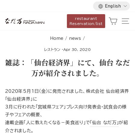
Language
Skip
English
to
restaurant
content
Cart
Si
Reservation/list
Home
/
news
/
レストラン
·
Apr 30, 2020
雑誌：「仙台経済界」にて、仙台 なだ
万が紹介されました。
2020年5月1日（金）に発売されました、株式会社 仙台経済界
「仙台経済界」に
3月に行われた「宮城県フェア」プレス向け発表会・試食会の様
子やフェアの概要、
連載企画「人に教えたくなる－美食巡り」で
「仙台 なだ万」
が紹
介されました。