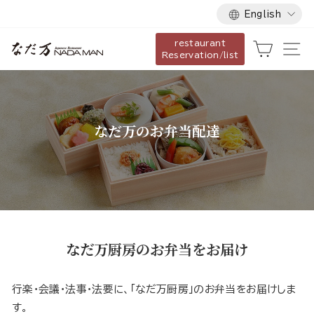
Language
Skip
English
to
restaurant
content
Cart
Si
Reservation/list
なだ万のお弁当配達
なだ万厨房のお弁当をお届け
行楽・会議・法事・法要に、「なだ万厨房」のお弁当をお届けしま
す。