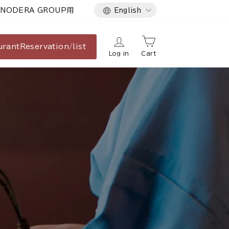
Language
NODERA GROUP用
English
urant
Reservation/list
Log in
Cart