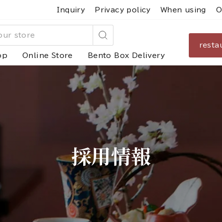
Inquiry
Privacy policy
When using
O
resta
Search
op
Online Store
Bento Box Delivery
採用情報