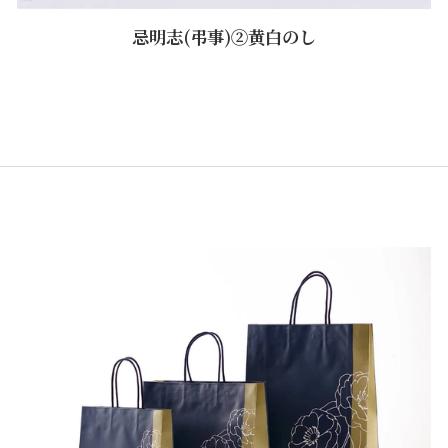
忌明志(弔事)②黄白のし