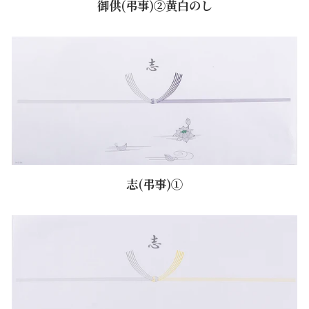
御供(弔事)②黄白のし
志(弔事)①