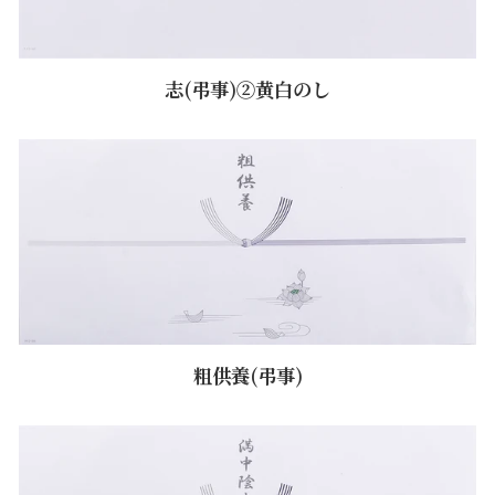
志(弔事)②黄白のし
粗供養(弔事)