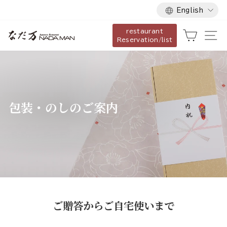
Language
Skip
English
to
restaurant
content
Cart
Si
Reservation/list
包装・のしのご案内
ご贈答からご自宅使いまで